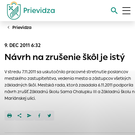
Prievidza
Prievidza
Vyhľadávanie
9. DEC 2011 6:32
Nastavenie cookies
Návrh na zrušenie škôl je istý
Cookies sú malé súbory, do ktorých webové stránky môžu
ukladať informácie o vašej aktivite a preferenciách.
V stredu 7.11.2011 sa uskutočnilo pracovné stretnutie poslancov
Používajú sa napríklad k tomu, aby si webový prehliadač
mestského zastupiteľstva, vedenia mesta a zástupcov všetkých
zapamätoval Vaše prihlásenie alebo aby sa uložila Vaša
základných škôl. Mestská rada, ktorá zasadala 6.11.2011 podporila
voľba v tomto okne.
návrh zrušiť Základnú školu Sama Chalupku III a Základnú školu 
Mariánskej ulici.
Vyberte úroveň cookies, ktorú chcete povoliť
Technické cookies
Technické súbory cookie sú pre prevádzku nevyhnutné a
pomáhajú urobiť webové stránky uplatniteľnými tým, že
umožňujú základné funkcie, ako je navigácia na stránke a