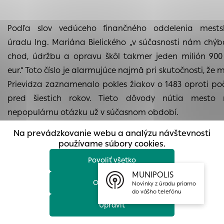
prístup k zabezpečeným oblastiam webovej stránky. Bez
týchto súborov cookie nemôže web správne fungovať.
Podľa slov vedúceho finančného oddelenia mests
Analytické cookies
úradu Ing. Mariána Bielického „v súčasnosti nám chý
Analytické cookies pomáhajú prevádzkovateľovi stránok
chod, údržbu a opravu škôl takmer jeden milión 900 
pochopiť, ako návštevníci stránok stránku používajú, aby
eur.“ Toto číslo je alarmujúce najmä pri skutočnosti, že 
mohol stránky optimalizovať a ponúknuť im lepšiu
Prievidza zaznamenalo pokles žiakov o 1483 oproti po
skúsenosť. Všetky dáta sa zbierajú anonymne a nie je
možné ich spojiť s konkrétnou osobou.
pred šiestich rokov. Tieto dôvody nútia mesto ri
nepopulárnu otázku už v súčasnom období.
Povoliť všetko
Na pracovnom stretnutí sa ku koncepcii školstva m
Na prevádzkovanie webu a analýzu návštevnosti
Uložiť nastavenia
vyjadriť všetci poslanci mestského zastupiteľs
používame súbory cookies.
predstavitelia dotknutých škôl, ako aj riaditelia škôl, kt
Povoliť všetko
Viac informácií
sa optimalizácia školstva nedotýka. Za zmienku s
MUNIPOLIS
skutočnosť, že na stretnutie prišli nasledovní poslanci :
Odmietnuť
Novinky z úradu priamo
do vášho telefónu
Upraviť
Mgr. art. Anton Bakyta, Ing. Branislav Bucák, Gabriel Čauder, Kat