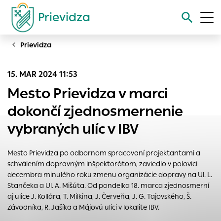
Prievidza
Prievidza
Vyhľadávanie
15. MAR 2024 11:53
Nastavenie cookies
Mesto Prievidza v marci
Cookies sú malé súbory, do ktorých webové stránky môžu
dokončí zjednosmernenie
ukladať informácie o vašej aktivite a preferenciách.
vybraných ulíc v IBV
Používajú sa napríklad k tomu, aby si webový prehliadač
zapamätoval Vaše prihlásenie alebo aby sa uložila Vaša
voľba v tomto okne.
Mesto Prievidza po odbornom spracovaní projektantami a
schválením dopravným inšpektorátom, zaviedlo v polovici
Vyberte úroveň cookies, ktorú chcete povoliť
decembra minulého roku zmenu organizácie dopravy na Ul. L.
Technické cookies
Stančeka a Ul. A. Mišúta. Od pondelka 18. marca zjednosmerní
Technické súbory cookie sú pre prevádzku nevyhnutné a
aj ulice J. Kollára, T. Milkina, J. Červeňa, J. G. Tajovského, Š.
pomáhajú urobiť webové stránky uplatniteľnými tým, že
Závodníka, R. Jašíka a Májovú ulici v lokalite IBV.
umožňujú základné funkcie, ako je navigácia na stránke a