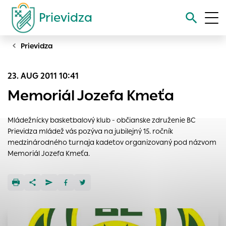
Prievidza
Prievidza
Vyhľadávanie
23. AUG 2011 10:41
Nastavenie cookies
Memoriál Jozefa Kmeťa
Cookies sú malé súbory, do ktorých webové stránky môžu
ukladať informácie o vašej aktivite a preferenciách.
Mládežnícky basketbalový klub - občianske združenie BC
Používajú sa napríklad k tomu, aby si webový prehliadač
Prievidza mládež vás pozýva na jubilejný 15. ročník
zapamätoval Vaše prihlásenie alebo aby sa uložila Vaša
medzinárodného turnaja kadetov organizovaný pod názvom
voľba v tomto okne.
Memoriál Jozefa Kmeťa.
Vyberte úroveň cookies, ktorú chcete povoliť
Technické cookies
Technické súbory cookie sú pre prevádzku nevyhnutné a
pomáhajú urobiť webové stránky uplatniteľnými tým, že
umožňujú základné funkcie, ako je navigácia na stránke a