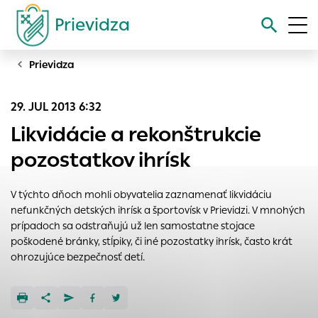
Prievidza
Prievidza
Vyhľadávanie
29. JUL 2013 6:32
Nastavenie cookies
Likvidácie a rekonštrukcie
Cookies sú malé súbory, do ktorých webové stránky môžu
pozostatkov ihrísk
ukladať informácie o vašej aktivite a preferenciách.
Používajú sa napríklad k tomu, aby si webový prehliadač
V týchto dňoch mohli obyvatelia zaznamenať likvidáciu
zapamätoval Vaše prihlásenie alebo aby sa uložila Vaša
nefunkčných detských ihrísk a športovísk v Prievidzi. V mnohých
voľba v tomto okne.
prípadoch sa odstraňujú už len samostatne stojace
Vyberte úroveň cookies, ktorú chcete povoliť
poškodené bránky, stĺpiky, či iné pozostatky ihrísk, často krát
ohrozujúce bezpečnosť detí.
Technické cookies
Technické súbory cookie sú pre prevádzku nevyhnutné a
pomáhajú urobiť webové stránky uplatniteľnými tým, že
umožňujú základné funkcie, ako je navigácia na stránke a