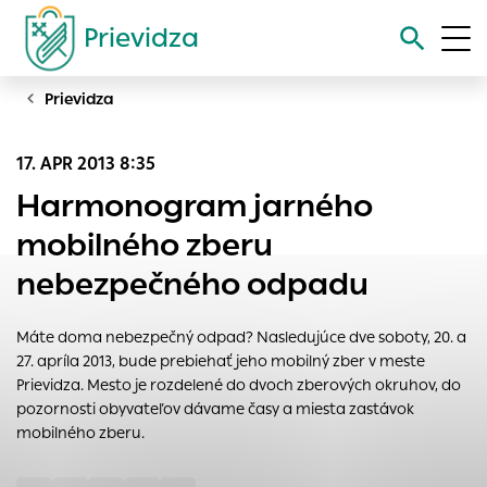
Prievidza
Prievidza
Vyhľadávanie
17. APR 2013 8:35
Nastavenie cookies
Harmonogram jarného
Cookies sú malé súbory, do ktorých webové stránky môžu
mobilného zberu
ukladať informácie o vašej aktivite a preferenciách.
nebezpečného odpadu
Používajú sa napríklad k tomu, aby si webový prehliadač
zapamätoval Vaše prihlásenie alebo aby sa uložila Vaša
voľba v tomto okne.
Máte doma nebezpečný odpad? Nasledujúce dve soboty, 20. a
27. apríla 2013, bude prebiehať jeho mobilný zber v meste
Vyberte úroveň cookies, ktorú chcete povoliť
Prievidza. Mesto je rozdelené do dvoch zberových okruhov, do
Technické cookies
pozornosti obyvateľov dávame časy a miesta zastávok
Technické súbory cookie sú pre prevádzku nevyhnutné a
mobilného zberu.
pomáhajú urobiť webové stránky uplatniteľnými tým, že
umožňujú základné funkcie, ako je navigácia na stránke a