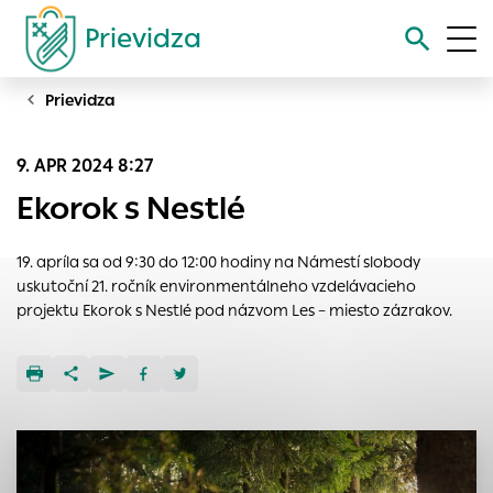
Prievidza
Prievidza
Vyhľadávanie
9. APR 2024 8:27
Nastavenie cookies
Ekorok s Nestlé
Cookies sú malé súbory, do ktorých webové stránky môžu
ukladať informácie o vašej aktivite a preferenciách.
19. apríla sa od 9:30 do 12:00 hodiny na Námestí slobody
Používajú sa napríklad k tomu, aby si webový prehliadač
uskutoční 21. ročník environmentálneho vzdelávacieho
zapamätoval Vaše prihlásenie alebo aby sa uložila Vaša
projektu Ekorok s Nestlé pod názvom Les – miesto zázrakov.
voľba v tomto okne.
Vyberte úroveň cookies, ktorú chcete povoliť
Technické cookies
Technické súbory cookie sú pre prevádzku nevyhnutné a
pomáhajú urobiť webové stránky uplatniteľnými tým, že
umožňujú základné funkcie, ako je navigácia na stránke a