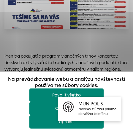
prístup k zabezpečeným oblastiam webovej stránky. Bez
týchto súborov cookie nemôže web správne fungovať.
Analytické cookies
Analytické cookies pomáhajú prevádzkovateľovi stránok
pochopiť, ako návštevníci stránok stránku používajú, aby
mohol stránky optimalizovať a ponúknuť im lepšiu
skúsenosť. Všetky dáta sa zbierajú anonymne a nie je
Prehľad podujatí a program vianočných trhov, koncertov,
možné ich spojiť s konkrétnou osobou.
detských aktivít, súťaží a tradičných vianočných podujatí, ktoré
Povoliť všetko
vytvárajú jedinečnú sviatočnú atmosféru v našom regióne.
Na prevádzkovanie webu a analýzu návštevnosti
Uložiť nastavenia
používame súbory cookies.
Povoliť všetko
Viac informácií
MUNIPOLIS
Odmietnuť
Novinky z úradu priamo
do vášho telefónu
Upraviť