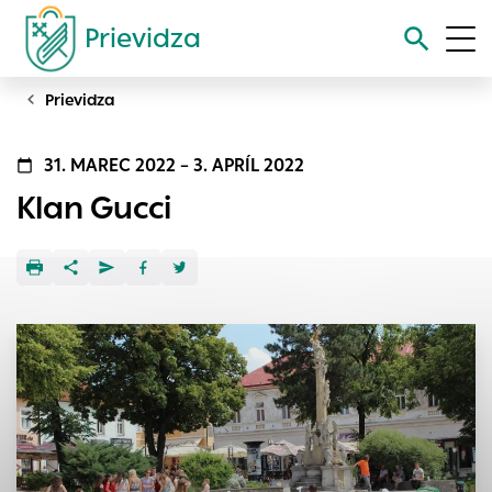
Prievidza
Prievidza
Vyhľadávanie
31. MAREC 2022 – 3. APRÍL 2022
Nastavenie cookies
Klan Gucci
Cookies sú malé súbory, do ktorých webové stránky môžu
ukladať informácie o vašej aktivite a preferenciách.
Používajú sa napríklad k tomu, aby si webový prehliadač
zapamätoval Vaše prihlásenie alebo aby sa uložila Vaša
voľba v tomto okne.
Vyberte úroveň cookies, ktorú chcete povoliť
Technické cookies
Technické súbory cookie sú pre prevádzku nevyhnutné a
pomáhajú urobiť webové stránky uplatniteľnými tým, že
umožňujú základné funkcie, ako je navigácia na stránke a