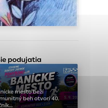
tránky uplatniteľnými
zpečeným oblastiam
stránok stránku
 dáta sa zbierajú
ie podujatia
nícke mesto beží
munitný beh otvorí 40.
čník…