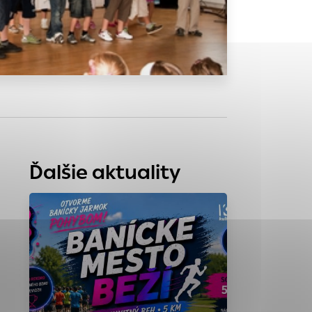
tránky uplatniteľnými
zpečeným oblastiam
stránok stránku
 dáta sa zbierajú
Ďalšie aktuality