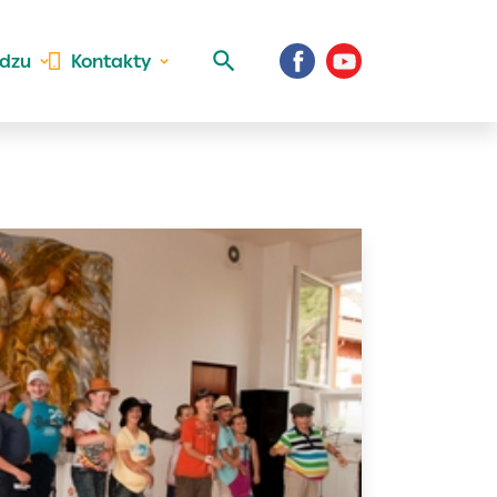
idzu
Kontakty
 aktivite a
al Vaše prihlásenie