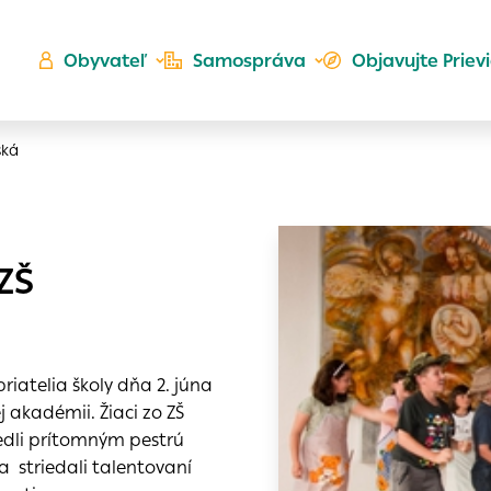
Obyvateľ
Samospráva
Objavujte Priev
ská
Ú
ZŠ
ta
kého
es
Zlatá
priatelia školy dňa 2. júna
er
do ktorých webové stránky môžu ukladať informácie o vašej
 akadémii. Žiaci zo ZŠ
 sa napríklad k tomu, aby si webový prehliadač zapamätov
iedli prítomným pestrú
a voľba v tomto okne.
 striedali talentovaní
h