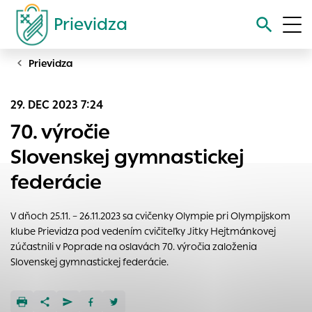
Prievidza
Prievidza
Vyhľadávanie
29. DEC 2023 7:24
Nastavenie cookies
70. výročie
Cookies sú malé súbory, do ktorých webové stránky môžu
Slovenskej gymnastickej
ukladať informácie o vašej aktivite a preferenciách.
federácie
Používajú sa napríklad k tomu, aby si webový prehliadač
zapamätoval Vaše prihlásenie alebo aby sa uložila Vaša
voľba v tomto okne.
V dňoch 25.11. – 26.11.2023 sa cvičenky Olympie pri Olympijskom
klube Prievidza pod vedením cvičiteľky Jitky Hejtmánkovej
Vyberte úroveň cookies, ktorú chcete povoliť
zúčastnili v Poprade na oslavách 70. výročia založenia
Technické cookies
Slovenskej gymnastickej federácie.
Technické súbory cookie sú pre prevádzku nevyhnutné a
pomáhajú urobiť webové stránky uplatniteľnými tým, že
umožňujú základné funkcie, ako je navigácia na stránke a