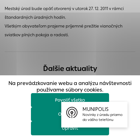
prístup k zabezpečeným oblastiam webovej stránky. Bez
Mestský úrad bude opäť otvorený v utorok 27. 12. 2011 v rámci
týchto súborov cookie nemôže web správne fungovať.
štandardných úradných hodín.
Analytické cookies
Všetkým obyvateľom prajeme príjemné prežitie vianočných
Analytické cookies pomáhajú prevádzkovateľovi stránok
sviatkov plných pokoja a radosti.
pochopiť, ako návštevníci stránok stránku používajú, aby
mohol stránky optimalizovať a ponúknuť im lepšiu
skúsenosť. Všetky dáta sa zbierajú anonymne a nie je
možné ich spojiť s konkrétnou osobou.
Ďalšie aktuality
Povoliť všetko
Na prevádzkovanie webu a analýzu návštevnosti
Uložiť nastavenia
používame súbory cookies.
Povoliť všetko
Viac informácií
MUNIPOLIS
Odmietnuť
Novinky z úradu priamo
do vášho telefónu
Upraviť