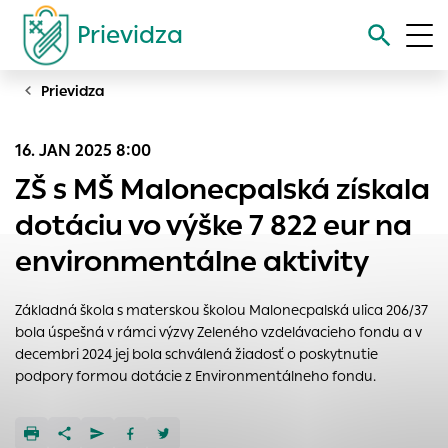
Prievidza
Prievidza
Vyhľadávanie
16. JAN 2025 8:00
Nastavenie cookies
ZŠ s MŠ Malonecpalská získala
Cookies sú malé súbory, do ktorých webové stránky môžu
dotáciu vo výške 7 822 eur na
ukladať informácie o vašej aktivite a preferenciách.
environmentálne aktivity
Používajú sa napríklad k tomu, aby si webový prehliadač
zapamätoval Vaše prihlásenie alebo aby sa uložila Vaša
voľba v tomto okne.
Základná škola s materskou školou Malonecpalská ulica 206/37
bola úspešná v rámci výzvy Zeleného vzdelávacieho fondu a v
Vyberte úroveň cookies, ktorú chcete povoliť
decembri 2024 jej bola schválená žiadosť o poskytnutie
Technické cookies
podpory formou dotácie z Environmentálneho fondu.
Technické súbory cookie sú pre prevádzku nevyhnutné a
pomáhajú urobiť webové stránky uplatniteľnými tým, že
umožňujú základné funkcie, ako je navigácia na stránke a