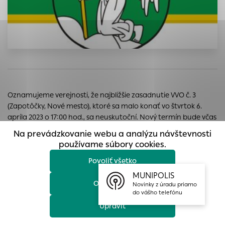
prístup k zabezpečeným oblastiam webovej stránky. Bez
týchto súborov cookie nemôže web správne fungovať.
Analytické cookies
Analytické cookies pomáhajú prevádzkovateľovi stránok
pochopiť, ako návštevníci stránok stránku používajú, aby
mohol stránky optimalizovať a ponúknuť im lepšiu
skúsenosť. Všetky dáta sa zbierajú anonymne a nie je
Oznamujeme verejnosti, že najbližšie zasadnutie VVO č. 3
možné ich spojiť s konkrétnou osobou.
(Zapotôčky, Nové mesto), ktoré sa malo konať vo štvrtok 6.
Povoliť všetko
apríla 2023 o 17:00 hod., sa neuskutoční. Nový termín bude včas
oznámený.
Na prevádzkovanie webu a analýzu návštevnosti
Uložiť nastavenia
používame súbory cookies.
Povoliť všetko
Viac informácií
MUNIPOLIS
Ďalšie aktuality
Odmietnuť
Novinky z úradu priamo
do vášho telefónu
Upraviť