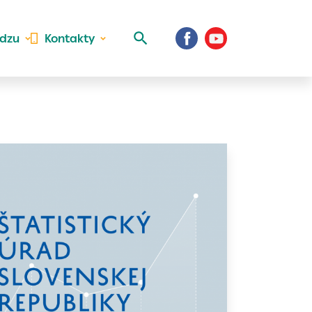
idzu
Kontakty
 aktivite a
al Vaše prihlásenie