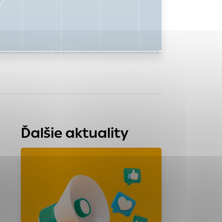
tránky uplatniteľnými
zpečeným oblastiam
stránok stránku
 dáta sa zbierajú
Ďalšie aktuality