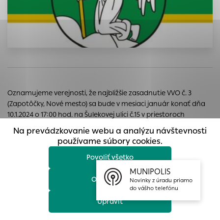
prístup k zabezpečeným oblastiam webovej stránky. Bez
týchto súborov cookie nemôže web správne fungovať.
Analytické cookies
Analytické cookies pomáhajú prevádzkovateľovi stránok
pochopiť, ako návštevníci stránok stránku používajú, aby
mohol stránky optimalizovať a ponúknuť im lepšiu
skúsenosť. Všetky dáta sa zbierajú anonymne a nie je
Oznamujeme verejnosti, že najbližšie zasadnutie VVO č. 3
možné ich spojiť s konkrétnou osobou.
(Zapotôčky, Nové mesto) sa bude v mesiaci január konať dňa
Povoliť všetko
10.1.2024 o 17:00 hod. na Šulekovej ulici č.15 v priestoroch
bývalého Centra voľného času.
Na prevádzkovanie webu a analýzu návštevnosti
Uložiť nastavenia
používame súbory cookies.
Povoliť všetko
Viac informácií
MUNIPOLIS
Ďalšie aktuality
Odmietnuť
Novinky z úradu priamo
do vášho telefónu
Upraviť