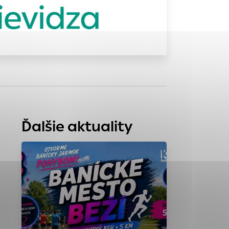
tránky uplatniteľnými
zpečeným oblastiam
stránok stránku
 dáta sa zbierajú
Ďalšie aktuality