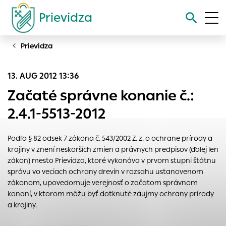
Prievidza
Prievidza
Vyhľadávanie
13. AUG 2012 13:36
Nastavenie cookies
Začaté správne konanie č.:
Cookies sú malé súbory, do ktorých webové stránky môžu
2.4.1-5513-2012
ukladať informácie o vašej aktivite a preferenciách.
Používajú sa napríklad k tomu, aby si webový prehliadač
Podľa § 82 odsek 7 zákona č. 543/2002 Z. z. o ochrane prírody a
zapamätoval Vaše prihlásenie alebo aby sa uložila Vaša
krajiny v znení neskorších zmien a právnych predpisov (ďalej len
voľba v tomto okne.
zákon) mesto Prievidza, ktoré vykonáva v prvom stupni štátnu
Vyberte úroveň cookies, ktorú chcete povoliť
správu vo veciach ochrany drevín v rozsahu ustanovenom
zákonom, upovedomuje verejnosť o začatom správnom
Technické cookies
konaní, v ktorom môžu byť dotknuté záujmy ochrany prírody
Technické súbory cookie sú pre prevádzku nevyhnutné a
a krajiny.
pomáhajú urobiť webové stránky uplatniteľnými tým, že
umožňujú základné funkcie, ako je navigácia na stránke a