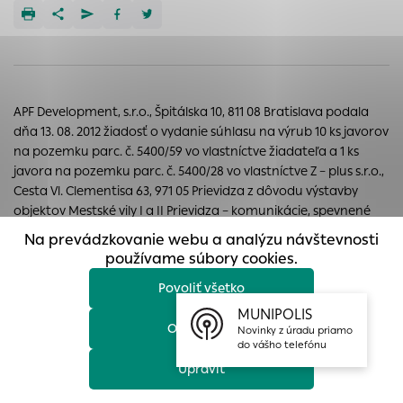
prístup k zabezpečeným oblastiam webovej stránky. Bez
týchto súborov cookie nemôže web správne fungovať.
Analytické cookies
Analytické cookies pomáhajú prevádzkovateľovi stránok
pochopiť, ako návštevníci stránok stránku používajú, aby
APF Development, s.r.o., Špitálska 10, 811 08 Bratislava podala
mohol stránky optimalizovať a ponúknuť im lepšiu
dňa 13. 08. 2012 žiadosť o vydanie súhlasu na výrub 10 ks javorov
skúsenosť. Všetky dáta sa zbierajú anonymne a nie je
na pozemku parc. č. 5400/59 vo vlastníctve žiadateľa a 1 ks
možné ich spojiť s konkrétnou osobou.
javora na pozemku parc. č. 5400/28 vo vlastníctve Z – plus s.r.o.,
Cesta Vl. Clementisa 63, 971 05 Prievidza z dôvodu výstavby
Povoliť všetko
objektov Mestské vily I a II Prievidza – komunikácie, spevnené
plochy, kanalizácia.
Na prevádzkovanie webu a analýzu návštevnosti
Uložiť nastavenia
používame súbory cookies.
Potvrdenie záujmu byť účastníkom konania je potrebné
doručiť buď písomne na adresu: Mesto Prievidza, Mestský úrad,
Povoliť všetko
Viac informácií
Nám. slobody 14, 971 01 Prievidza alebo elektronicky na adresu:
MUNIPOLIS
bozena.bernatova@prievidza.sk alebo
Odmietnuť
Novinky z úradu priamo
beata.drozdova@prievidza.sk v lehote siedmich dní od
do vášho telefónu
zverejnenia informácie.
Upraviť