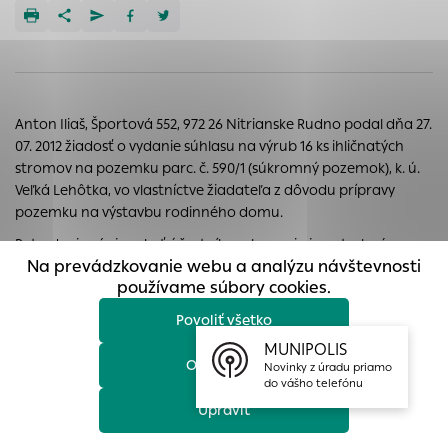
prístup k zabezpečeným oblastiam webovej stránky. Bez
týchto súborov cookie nemôže web správne fungovať.
Analytické cookies
Analytické cookies pomáhajú prevádzkovateľovi stránok
pochopiť, ako návštevníci stránok stránku používajú, aby
Anton Iliaš, Športová 552, 972 26 Nitrianske Rudno podal dňa 27.
mohol stránky optimalizovať a ponúknuť im lepšiu
07. 2012 žiadosť o vydanie súhlasu na výrub 16 ks ihličnatých
skúsenosť. Všetky dáta sa zbierajú anonymne a nie je
stromov na pozemku parc. č. 590/1 (súkromný pozemok), k. ú.
možné ich spojiť s konkrétnou osobou.
Veľká Lehôtka, vo vlastníctve žiadateľa z dôvodu prípravy
pozemku na výstavbu rodinného domu.
Povoliť všetko
Potvrdenie záujmu byť účastníkom konania je potrebné
Na prevádzkovanie webu a analýzu návštevnosti
doručiť buď písomne na adresu: Mesto Prievidza, Mestský úrad,
Uložiť nastavenia
používame súbory cookies.
Nám. slobody 14, 971 01 Prievidza alebo elektronicky na adresu:
bozena.bernatova@prievidza.sk alebo
Povoliť všetko
Viac informácií
beata.drozdova@prievidza.sk v lehote siedmich dní od
MUNIPOLIS
zverejnenia informácie.
Odmietnuť
Novinky z úradu priamo
do vášho telefónu
Upraviť