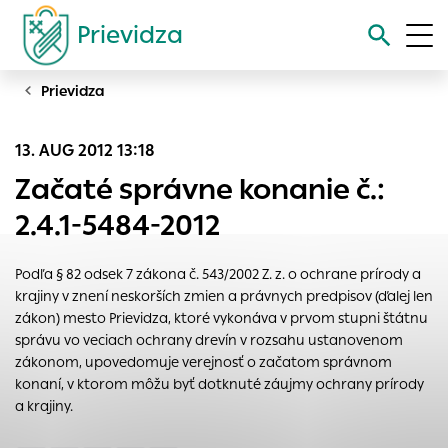
Prievidza
Prievidza
Vyhľadávanie
13. AUG 2012 13:18
Nastavenie cookies
Začaté správne konanie č.:
Cookies sú malé súbory, do ktorých webové stránky môžu
2.4.1-5484-2012
ukladať informácie o vašej aktivite a preferenciách.
Používajú sa napríklad k tomu, aby si webový prehliadač
Podľa § 82 odsek 7 zákona č. 543/2002 Z. z. o ochrane prírody a
zapamätoval Vaše prihlásenie alebo aby sa uložila Vaša
krajiny v znení neskorších zmien a právnych predpisov (ďalej len
voľba v tomto okne.
zákon) mesto Prievidza, ktoré vykonáva v prvom stupni štátnu
Vyberte úroveň cookies, ktorú chcete povoliť
správu vo veciach ochrany drevín v rozsahu ustanovenom
zákonom, upovedomuje verejnosť o začatom správnom
Technické cookies
konaní, v ktorom môžu byť dotknuté záujmy ochrany prírody
Technické súbory cookie sú pre prevádzku nevyhnutné a
a krajiny.
pomáhajú urobiť webové stránky uplatniteľnými tým, že
umožňujú základné funkcie, ako je navigácia na stránke a