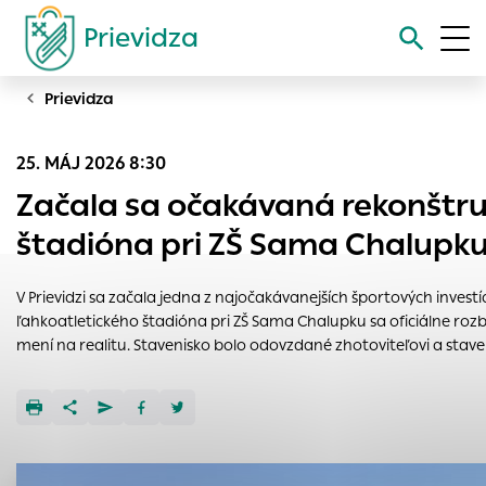
Prievidza
Prievidza
Vyhľadávanie
25. MÁJ 2026 8:30
Nastavenie cookies
Začala sa očakávaná rekonštru
Cookies sú malé súbory, do ktorých webové stránky môžu
štadióna pri ZŠ Sama Chalupk
ukladať informácie o vašej aktivite a preferenciách.
Používajú sa napríklad k tomu, aby si webový prehliadač
V Prievidzi sa začala jedna z najočakávanejších športových investí
zapamätoval Vaše prihlásenie alebo aby sa uložila Vaša
ľahkoatletického štadióna pri ZŠ Sama Chalupku sa oficiálne rozb
voľba v tomto okne.
mení na realitu. Stavenisko bolo odovzdané zhotoviteľovi a stave
Vyberte úroveň cookies, ktorú chcete povoliť
Technické cookies
Technické súbory cookie sú pre prevádzku nevyhnutné a
pomáhajú urobiť webové stránky uplatniteľnými tým, že
umožňujú základné funkcie, ako je navigácia na stránke a