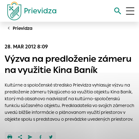
Prievidza
Prievidza
Vyhľadávanie
28. MAR 2012 8:09
Nastavenie cookies
Výzva na predloženie zámeru
Cookies sú malé súbory, do ktorých webové stránky môžu
na využitie Kina Baník
ukladať informácie o vašej aktivite a preferenciách.
Používajú sa napríklad k tomu, aby si webový prehliadač
Kultúrne a spoločenské stredisko Prievidza vyhlasuje výzvu na
zapamätoval Vaše prihlásenie alebo aby sa uložila Vaša
predloženie zámeru týkajúceho sa využitia objektu Kina Baník,
voľba v tomto okne.
ktorý má obsahovo nadviazať na kultúrno-spoločenskú
Vyberte úroveň cookies, ktorú chcete povoliť
funkciu súčasného objektu. Predkladatelia vo svojich zámeroch
uvedú bližšie informácie o plánovanom využití priestorov v
Technické cookies
objekte spolu s predstavou o prevádzke uvedených priestorov.
Technické súbory cookie sú pre prevádzku nevyhnutné a
pomáhajú urobiť webové stránky uplatniteľnými tým, že
umožňujú základné funkcie, ako je navigácia na stránke a