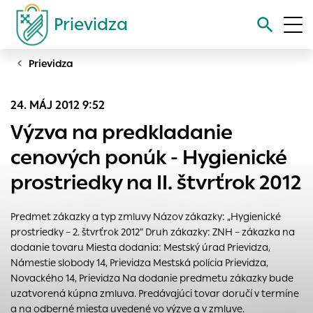
Prievidza
Prievidza
Vyhľadávanie
24. MÁJ 2012 9:52
Nastavenie cookies
Výzva na predkladanie
Cookies sú malé súbory, do ktorých webové stránky môžu
cenových ponúk - Hygienické
ukladať informácie o vašej aktivite a preferenciách.
prostriedky na II. štvrťrok 2012
Používajú sa napríklad k tomu, aby si webový prehliadač
zapamätoval Vaše prihlásenie alebo aby sa uložila Vaša
voľba v tomto okne.
Predmet zákazky a typ zmluvy Názov zákazky: „Hygienické
prostriedky – 2. štvrťrok 2012“ Druh zákazky: ZNH – zákazka na
Vyberte úroveň cookies, ktorú chcete povoliť
dodanie tovaru Miesta dodania: Mestský úrad Prievidza,
Technické cookies
Námestie slobody 14, Prievidza Mestská polícia Prievidza,
Technické súbory cookie sú pre prevádzku nevyhnutné a
Novackého 14, Prievidza Na dodanie predmetu zákazky bude
pomáhajú urobiť webové stránky uplatniteľnými tým, že
uzatvorená kúpna zmluva. Predávajúci tovar doručí v termíne
umožňujú základné funkcie, ako je navigácia na stránke a
a na odberné miesta uvedené vo výzve a v zmluve.