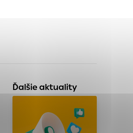
tránky uplatniteľnými
zpečeným oblastiam
stránok stránku
 dáta sa zbierajú
Ďalšie aktuality