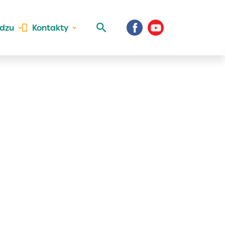
idzu
Kontakty
 aktivite a
al Vaše prihlásenie