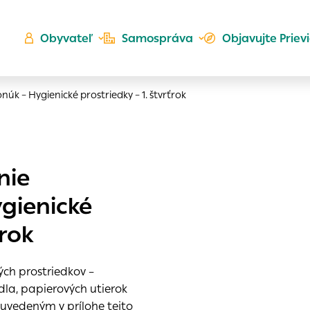
Obyvateľ
Samospráva
Objavujte Priev
k – Hygienické prostriedky – 1. štvrťrok
Ú
nie
ta
kého
gienické
es
Zlatá
ťrok
er
do ktorých webové stránky môžu ukladať informácie o vašej
 sa napríklad k tomu, aby si webový prehliadač zapamätov
ch prostriedkov –
a voľba v tomto okne.
la, papierových utierok
h
uvedeným v prílohe tejto