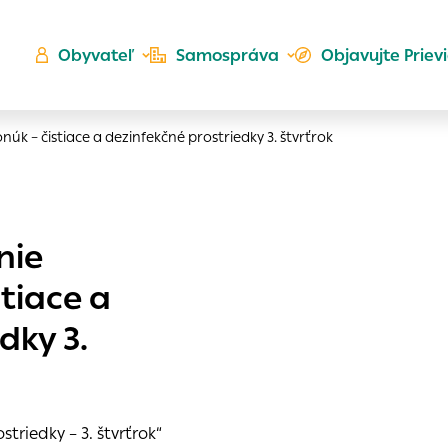
Obyvateľ
Samospráva
Objavujte Priev
k – čistiace a dezinfekčné prostriedky 3. štvrťrok
Ú
nie
ta
kého
tiace a
es
Zlatá
dky 3.
er
do ktorých webové stránky môžu ukladať informácie o vašej
 sa napríklad k tomu, aby si webový prehliadač zapamätov
a voľba v tomto okne.
h
triedky – 3. štvrťrok“