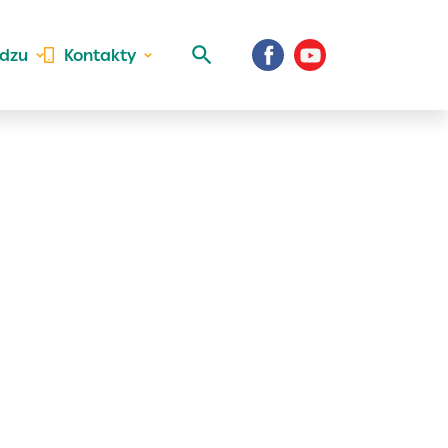
idzu
Kontakty
 aktivite a
al Vaše prihlásenie