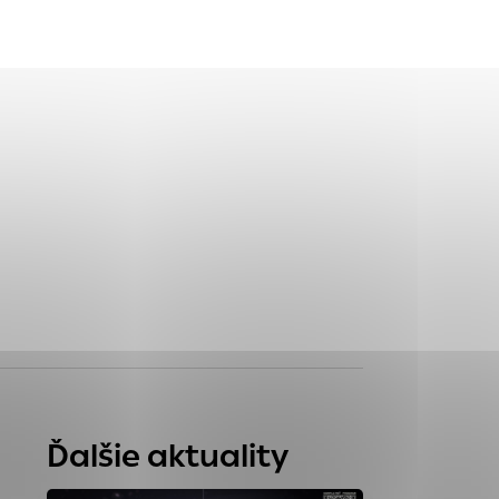
tránky uplatniteľnými
zpečeným oblastiam
stránok stránku
 dáta sa zbierajú
Ďalšie aktuality