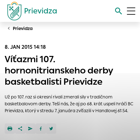
Prievidza
Prievidza
Vyhľadávanie
8. JAN 2015 14:18
Nastavenie cookies
Víťazmi 107.
Cookies sú malé súbory, do ktorých webové stránky môžu
hornonitrianskeho derby
ukladať informácie o vašej aktivite a preferenciách.
basketbalisti Prievidze
Používajú sa napríklad k tomu, aby si webový prehliadač
zapamätoval Vaše prihlásenie alebo aby sa uložila Vaša
voľba v tomto okne.
Už po 107. raz si okresní rivali zmerali sily v tradičnom
basketbalovom derby. Teší nás, že aj po 68. krát uspeli hráči BC
Vyberte úroveň cookies, ktorú chcete povoliť
Prievidza, ktorý v stredu 7. januára zvíťazili v Handlovej 61:54.
Technické cookies
Technické súbory cookie sú pre prevádzku nevyhnutné a
pomáhajú urobiť webové stránky uplatniteľnými tým, že
umožňujú základné funkcie, ako je navigácia na stránke a