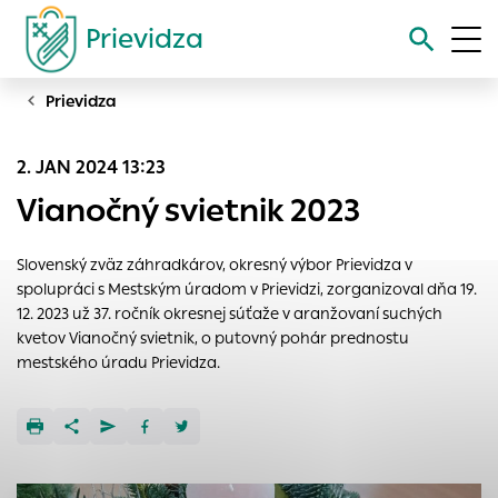
Prievidza
Prievidza
Vyhľadávanie
2. JAN 2024 13:23
Nastavenie cookies
Vianočný svietnik 2023
Cookies sú malé súbory, do ktorých webové stránky môžu
ukladať informácie o vašej aktivite a preferenciách.
Slovenský zväz záhradkárov, okresný výbor Prievidza v
Používajú sa napríklad k tomu, aby si webový prehliadač
spolupráci s Mestským úradom v Prievidzi, zorganizoval dňa 19.
zapamätoval Vaše prihlásenie alebo aby sa uložila Vaša
12. 2023 už 37. ročník okresnej súťaže v aranžovaní suchých
voľba v tomto okne.
kvetov Vianočný svietnik, o putovný pohár prednostu
mestského úradu Prievidza.
Vyberte úroveň cookies, ktorú chcete povoliť
Technické cookies
Technické súbory cookie sú pre prevádzku nevyhnutné a
pomáhajú urobiť webové stránky uplatniteľnými tým, že
umožňujú základné funkcie, ako je navigácia na stránke a