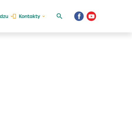
idzu
Kontakty
 aktivite a
al Vaše prihlásenie