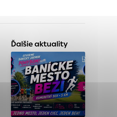
tránky uplatniteľnými
zpečeným oblastiam
Ďalšie aktuality
stránok stránku
 dáta sa zbierajú