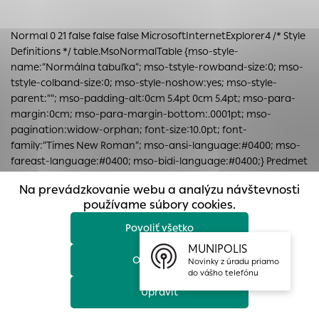
prístup k zabezpečeným oblastiam webovej stránky. Bez
týchto súborov cookie nemôže web správne fungovať.
Normal 0 21 false false false MicrosoftInternetExplorer4
/* Style
Analytické cookies
Definitions */ table.MsoNormalTable {mso-style-
name:”Normálna tabuľka”; mso-tstyle-rowband-size:0; mso-
Analytické cookies pomáhajú prevádzkovateľovi stránok
tstyle-colband-size:0; mso-style-noshow:yes; mso-style-
pochopiť, ako návštevníci stránok stránku používajú, aby
parent:””; mso-padding-alt:0cm 5.4pt 0cm 5.4pt; mso-para-
mohol stránky optimalizovať a ponúknuť im lepšiu
margin:0cm; mso-para-margin-bottom:.0001pt; mso-
skúsenosť. Všetky dáta sa zbierajú anonymne a nie je
pagination:widow-orphan; font-size:10.0pt; font-
možné ich spojiť s konkrétnou osobou.
family:”Times New Roman”; mso-ansi-language:#0400; mso-
fareast-language:#0400; mso-bidi-language:#0400;} Predmet
Povoliť všetko
stavby „
Záhradná chata s prístreškom
“ (ďalej len „stavba“),
Na prevádzkovanie webu a analýzu návštevnosti
umiestnenej v SZZ ZO 24-29 „SAD MIERU“ na pozemku parc.č.:
Uložiť nastavenia
používame súbory cookies.
371/39
,
371/91, 371/1,
katastrálne územie:
Prievidza.
Povoliť všetko
Viac informácií
Normal 0 21 false false false MicrosoftInternetExplorer4
/* Style
Definitions */ table.MsoNormalTable {mso-style-
MUNIPOLIS
Odmietnuť
name:”Normálna tabuľka”; mso-tstyle-rowband-size:0; mso-
Novinky z úradu priamo
do vášho telefónu
tstyle-colband-size:0; mso-style-noshow:yes; mso-style-
Upraviť
parent:””; mso-padding-alt:0cm 5.4pt 0cm 5.4pt; mso-para-
margin:0cm; mso-para-margin-bottom:.0001pt; mso-