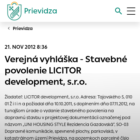
Prievidza
Prievidza
Vyhľadávanie
21. NOV 2012 8:36
Nastavenie cookies
Verejná vyhláška - Stavebné
Cookies sú malé súbory, do ktorých webové stránky môžu
povolenie LICITOR
ukladať informácie o vašej aktivite a preferenciách.
development, s.r.o.
Používajú sa napríklad k tomu, aby si webový prehliadač
zapamätoval Vaše prihlásenie alebo aby sa uložila Vaša
voľba v tomto okne.
Žiadateľ: LICITOR development, s.r.o. Adresa: Tajovského 5, 010
01 Ž i l i n a požiadal dňa 10.10.2011, s doplnením dňa 07.11.2012, na
Vyberte úroveň cookies, ktorú chcete povoliť
tunajšom úrade o vydanie stavebného povolenia na
Technické cookies
dopravnú stavbu v projektovej dokumentácii označenej pod
Technické súbory cookie sú pre prevádzku nevyhnutné a
názvom „UNI HOUSING STYLE Rezidencia Gazdovská“, SO-03
pomáhajú urobiť webové stránky uplatniteľnými tým, že
Dopravné komunikácie, spevnené plochy, parkoviská, v
umožňujú základné funkcie, ako je navigácia na stránke a
katastrálnom území Prievidza, na pozemkoch parcelné číslo