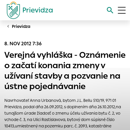
Prievidza
Prievidza
Vyhľadávanie
8. NOV 2012 7:36
Nastavenie cookies
Verejná vyhláška - Oznámenie
Cookies sú malé súbory, do ktorých webové stránky môžu
o začatí konania zmeny v
ukladať informácie o vašej aktivite a preferenciách.
užívaní stavby a pozvanie na
Používajú sa napríklad k tomu, aby si webový prehliadač
zapamätoval Vaše prihlásenie alebo aby sa uložila Vaša
ústne pojednávanie
voľba v tomto okne.
Vyberte úroveň cookies, ktorú chcete povoliť
Navrhovateľ Anna Urbanová, bytom J.L. Bellu 510/19, 971 01
Technické cookies
Prievidza, podal dňa 26.09.2012, s doplnením dňa 26.10.2012,na
tunajšom úrade žiadosť o zmenu účelu užívania bytu č. 2, vo
Technické súbory cookie sú pre prevádzku nevyhnutné a
vchode č. 3, na Ulici Rastislavova, bytový dom súpisné číslo
pomáhajú urobiť webové stránky uplatniteľnými tým, že
10413,umiestnený na pozemku parc. č. 2093, katastrálne
umožňujú základné funkcie, ako je navigácia na stránke a