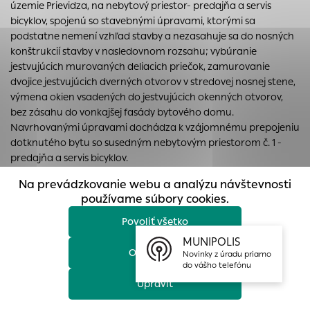
územie Prievidza, na nebytový priestor- predajňa a servis
prístup k zabezpečeným oblastiam webovej stránky. Bez
bicyklov, spojenú so stavebnými úpravami, ktorými sa
týchto súborov cookie nemôže web správne fungovať.
podstatne nemení vzhľad stavby a nezasahuje sa do nosných
Analytické cookies
konštrukcií stavby v nasledovnom rozsahu; vybúranie
jestvujúcich murovaných deliacich priečok, zamurovanie
Analytické cookies pomáhajú prevádzkovateľovi stránok
dvojice jestvujúcich dverných otvorov v stredovej nosnej stene,
pochopiť, ako návštevníci stránok stránku používajú, aby
výmena okien vsadených do jestvujúcich okenných otvorov,
mohol stránky optimalizovať a ponúknuť im lepšiu
bez zásahu do vonkajšej fasády bytového domu.
skúsenosť. Všetky dáta sa zbierajú anonymne a nie je
Navrhovanými úpravami dochádza k vzájomnému prepojeniu
možné ich spojiť s konkrétnou osobou.
dotknutého bytu so susedným nebytovým priestorom č. 1 -
predajňa a servis bicyklov.
Povoliť všetko
Na prevádzkovanie webu a analýzu návštevnosti
Uložiť nastavenia
používame súbory cookies.
Povoliť všetko
Viac informácií
MUNIPOLIS
Odmietnuť
Novinky z úradu priamo
do vášho telefónu
Upraviť
celý dokument