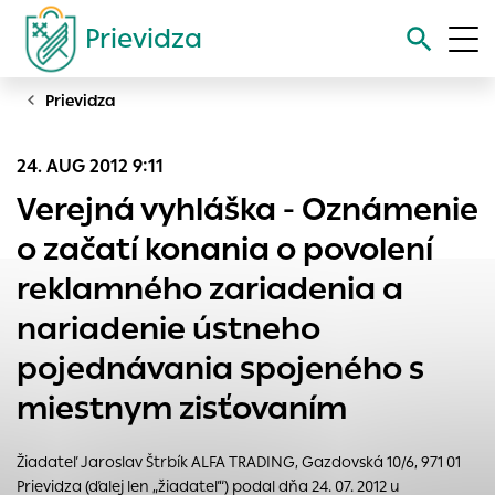
Prievidza
Prievidza
Vyhľadávanie
24. AUG 2012 9:11
Nastavenie cookies
Verejná vyhláška - Oznámenie
Cookies sú malé súbory, do ktorých webové stránky môžu
o začatí konania o povolení
ukladať informácie o vašej aktivite a preferenciách.
reklamného zariadenia a
Používajú sa napríklad k tomu, aby si webový prehliadač
zapamätoval Vaše prihlásenie alebo aby sa uložila Vaša
nariadenie ústneho
voľba v tomto okne.
pojednávania spojeného s
Vyberte úroveň cookies, ktorú chcete povoliť
miestnym zisťovaním
Technické cookies
Technické súbory cookie sú pre prevádzku nevyhnutné a
Žiadateľ Jaroslav Štrbík ALFA TRADING, Gazdovská 10/6, 971 01
pomáhajú urobiť webové stránky uplatniteľnými tým, že
Prievidza (ďalej len „žiadateľ“) podal dňa 24. 07. 2012 u
umožňujú základné funkcie, ako je navigácia na stránke a