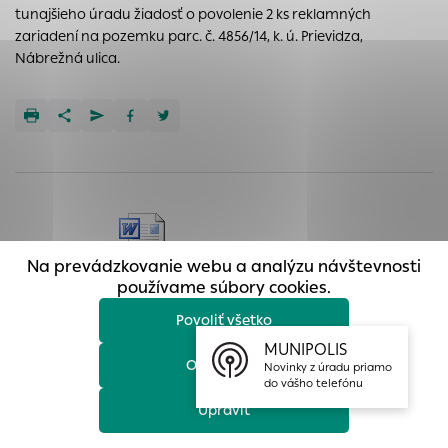
tunajšieho úradu žiadosť o povolenie 2 ks reklamných
prístup k zabezpečeným oblastiam webovej stránky. Bez
zariadení na pozemku parc. č. 4856/14, k. ú. Prievidza,
týchto súborov cookie nemôže web správne fungovať.
Nábrežná ulica.
Analytické cookies
Analytické cookies pomáhajú prevádzkovateľovi stránok
pochopiť, ako návštevníci stránok stránku používajú, aby
mohol stránky optimalizovať a ponúknuť im lepšiu
skúsenosť. Všetky dáta sa zbierajú anonymne a nie je
možné ich spojiť s konkrétnou osobou.
Povoliť všetko
Celý dokument
Na prevádzkovanie webu a analýzu návštevnosti
Uložiť nastavenia
používame súbory cookies.
Povoliť všetko
Viac informácií
MUNIPOLIS
Ďalšie aktuality
Odmietnuť
Novinky z úradu priamo
do vášho telefónu
Upraviť