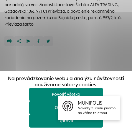
prístup k zabezpečeným oblastiam webovej stránky. Bez
poriadok), vo veci žiadosti Jaroslava Štrbíka ALFA TRADING,
týchto súborov cookie nemôže web správne fungovať.
Gazdovská 10/6, 971 01 Prievidza, o povolenie reklamného
zariadenia na pozemku na Bojnickej ceste, parc. č. 957/2, k. ú.
Analytické cookies
Prievidza,takto
Analytické cookies pomáhajú prevádzkovateľovi stránok
pochopiť, ako návštevníci stránok stránku používajú, aby
mohol stránky optimalizovať a ponúknuť im lepšiu
skúsenosť. Všetky dáta sa zbierajú anonymne a nie je
možné ich spojiť s konkrétnou osobou.
Povoliť všetko
Na prevádzkovanie webu a analýzu návštevnosti
Celý dokument
Uložiť nastavenia
používame súbory cookies.
Povoliť všetko
Viac informácií
MUNIPOLIS
Odmietnuť
Novinky z úradu priamo
Ďalšie aktuality
do vášho telefónu
Upraviť