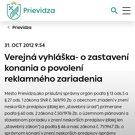
Prievidza
Prievidza
Vyhľadávanie
31. OCT 2012 9:54
Nastavenie cookies
Verejná vyhláška- o zastavení
Cookies sú malé súbory, do ktorých webové stránky môžu
konania o povolení
ukladať informácie o vašej aktivite a preferenciách.
reklamného zariadenia
Používajú sa napríklad k tomu, aby si webový prehliadač
zapamätoval Vaše prihlásenie alebo aby sa uložila Vaša
voľba v tomto okne.
Mesto Prievidza,ako príslušný správny orgán podľa § 13 ods.5 a
§ 27 ods. 1 zákona SNR č. 369/90 Zb. o obecnom zriadení v znení
Vyberte úroveň cookies, ktorú chcete povoliť
neskorších predpisov (ďalej len „stavebný úrad“) primerane
Technické cookies
podľa § 60 ods. 2 zákona č.50/1976 Zb. o územnom plánovaní a
Technické súbory cookie sú pre prevádzku nevyhnutné a
stavebnom poriadku v znení neskorších predpisov (ďalej len
pomáhajú urobiť webové stránky uplatniteľnými tým, že
„stavebný zákon“) a podľa § 46 a nasl. zákona č. 71/1967 Zb. o
umožňujú základné funkcie, ako je navigácia na stránke a
správnom konaní v znení neskorších predpisov (správny