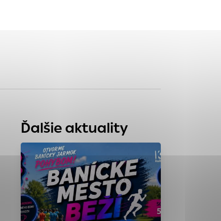
tránky uplatniteľnými
zpečeným oblastiam
stránok stránku
 dáta sa zbierajú
Ďalšie aktuality