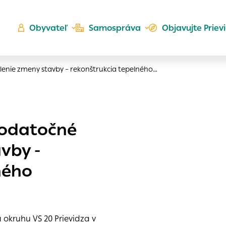
Obyvateľ
Samospráva
Objavujte Priev
lenie zmeny stavby – rekonštrukcia tepelného…
Ú
dodatočné
ta
kého
vby -
es
Zlatá
ného
er
do ktorých webové stránky môžu ukladať informácie o vašej
 sa napríklad k tomu, aby si webový prehliadač zapamätov
a voľba v tomto okne.
h
okruhu VS 20 Prievidza v