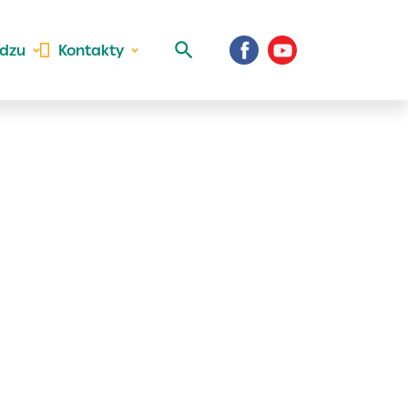
idzu
Kontakty
 aktivite a
al Vaše prihlásenie