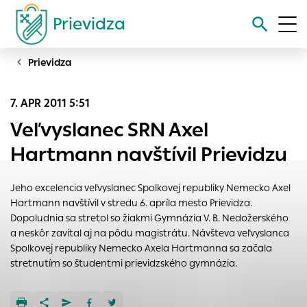
Prievidza
Prievidza
Vyhľadávanie
7. APR 2011 5:51
Nastavenie cookies
Veľvyslanec SRN Axel
Cookies sú malé súbory, do ktorých webové stránky môžu
Hartmann navštívil Prievidzu
ukladať informácie o vašej aktivite a preferenciách.
Používajú sa napríklad k tomu, aby si webový prehliadač
Jeho excelencia veľvyslanec Spolkovej republiky Nemecko Axel
zapamätoval Vaše prihlásenie alebo aby sa uložila Vaša
Hartmann navštívil v stredu 6. apríla mesto Prievidza.
voľba v tomto okne.
Dopoludnia sa stretol so žiakmi Gymnázia V. B. Nedožerského
Vyberte úroveň cookies, ktorú chcete povoliť
a neskôr zavítal aj na pôdu magistrátu. Návšteva veľvyslanca
Spolkovej republiky Nemecko Axela Hartmanna sa začala
Technické cookies
stretnutím so študentmi prievidzského gymnázia.
Technické súbory cookie sú pre prevádzku nevyhnutné a
pomáhajú urobiť webové stránky uplatniteľnými tým, že
umožňujú základné funkcie, ako je navigácia na stránke a