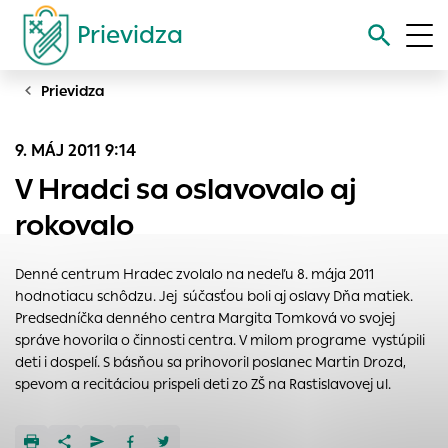
Prievidza
Prievidza
Vyhľadávanie
9. MÁJ 2011 9:14
Nastavenie cookies
V Hradci sa oslavovalo aj
Cookies sú malé súbory, do ktorých webové stránky môžu
rokovalo
ukladať informácie o vašej aktivite a preferenciách.
Používajú sa napríklad k tomu, aby si webový prehliadač
Denné centrum Hradec zvolalo na nedeľu 8. mája 2011
zapamätoval Vaše prihlásenie alebo aby sa uložila Vaša
hodnotiacu schôdzu. Jej súčasťou boli aj oslavy Dňa matiek.
voľba v tomto okne.
Predsedníčka denného centra Margita Tomková vo svojej
Vyberte úroveň cookies, ktorú chcete povoliť
správe hovorila o činnosti centra. V milom programe vystúpili
deti i dospelí. S básňou sa prihovoril poslanec Martin Drozd,
Technické cookies
spevom a recitáciou prispeli deti zo ZŠ na Rastislavovej ul.
Technické súbory cookie sú pre prevádzku nevyhnutné a
pomáhajú urobiť webové stránky uplatniteľnými tým, že
umožňujú základné funkcie, ako je navigácia na stránke a