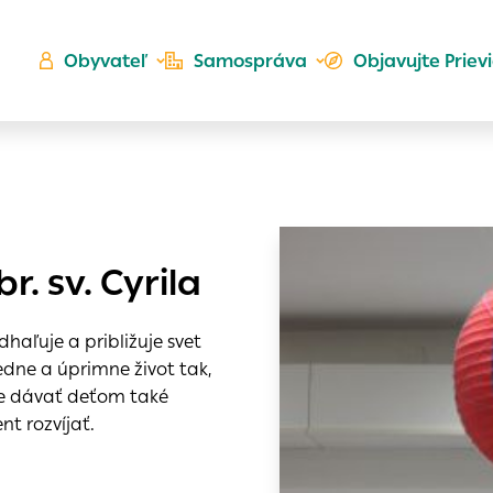
Obyvateľ
Samospráva
Objavujte Priev
Ú
. sv. Cyrila
ta
kého
es
haľuje a približuje svet
Zlatá
edne a úprimne život tak,
er
 je dávať deťom také
do ktorých webové stránky môžu ukladať informácie o vašej
t rozvíjať.
 sa napríklad k tomu, aby si webový prehliadač zapamätov
a voľba v tomto okne.
h