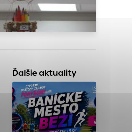
tránky uplatniteľnými
zpečeným oblastiam
stránok stránku
 dáta sa zbierajú
Ďalšie aktuality