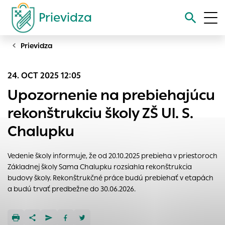
Prievidza
Prievidza
Vyhľadávanie
24. OCT 2025 12:05
Nastavenie cookies
Upozornenie na prebiehajúcu
Cookies sú malé súbory, do ktorých webové stránky môžu
rekonštrukciu školy ZŠ Ul. S.
ukladať informácie o vašej aktivite a preferenciách.
Chalupku
Používajú sa napríklad k tomu, aby si webový prehliadač
zapamätoval Vaše prihlásenie alebo aby sa uložila Vaša
voľba v tomto okne.
Vedenie školy informuje, že od 20.10.2025 prebieha v priestoroch
Základnej školy Sama Chalupku rozsiahla rekonštrukcia
Vyberte úroveň cookies, ktorú chcete povoliť
budovy školy. Rekonštrukčné práce budú prebiehať v etapách
Technické cookies
a budú trvať predbežne do 30.06.2026.
Technické súbory cookie sú pre prevádzku nevyhnutné a
pomáhajú urobiť webové stránky uplatniteľnými tým, že
umožňujú základné funkcie, ako je navigácia na stránke a