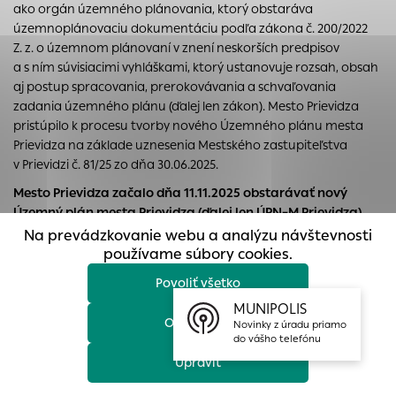
ako orgán územného plánovania, ktorý obstaráva
prístup k zabezpečeným oblastiam webovej stránky. Bez
územnoplánovaciu dokumentáciu podľa zákona č. 200/2022
týchto súborov cookie nemôže web správne fungovať.
Z. z. o územnom plánovaní v znení neskorších predpisov
Analytické cookies
a s ním súvisiacimi vyhláškami, ktorý ustanovuje rozsah, obsah
aj postup spracovania, prerokovávania a schvaľovania
Analytické cookies pomáhajú prevádzkovateľovi stránok
zadania územného plánu (ďalej len zákon). Mesto Prievidza
pochopiť, ako návštevníci stránok stránku používajú, aby
pristúpilo k procesu tvorby nového Územného plánu mesta
mohol stránky optimalizovať a ponúknuť im lepšiu
Prievidza na základe uznesenia Mestského zastupiteľstva
skúsenosť. Všetky dáta sa zbierajú anonymne a nie je
v Prievidzi č. 81/25 zo dňa 30.06.2025.
možné ich spojiť s konkrétnou osobou.
Mesto Prievidza začalo
dňa 11.11.2025
obstarávať nový
Povoliť všetko
Územný plán mesta Prievidza (ďalej len ÚPN–M Prievidza).
Na prevádzkovanie webu a analýzu návštevnosti
Územnoplánovacia dokumentácia, podľa § 18 zákona o ÚP,
Uložiť nastavenia
používame súbory cookies.
komplexne určuje urbanistickú koncepciu a krajinnú koncepciu
vymedzeného územia, zosúlaďuje záujmy a činnosti
Povoliť všetko
Viac informácií
ovplyvňujúce udržateľný územný rozvoj, územnú súdržnosť,
MUNIPOLIS
ochranu historického, kultúrneho a prírodného dedičstva,
Odmietnuť
Novinky z úradu priamo
ochranu životného prostredia, ekologickú stabilitu
do vášho telefónu
a ekologickú konektivitu, adaptáciu na nepriaznivé dôsledky
Upraviť
zmeny klímy, ochranu verejného zdravia, obranu štátu