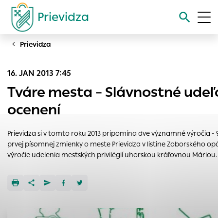
Prievidza
Prievidza
Vyhľadávanie
16. JAN 2013 7:45
Nastavenie cookies
Tváre mesta – Slávnostné udeľ
Cookies sú malé súbory, do ktorých webové stránky môžu
ocenení
ukladať informácie o vašej aktivite a preferenciách.
Používajú sa napríklad k tomu, aby si webový prehliadač
Prievidza si v tomto roku 2013 pripomína dve významné výročia - 9
zapamätoval Vaše prihlásenie alebo aby sa uložila Vaša
prvej písomnej zmienky o meste Prievidza v listine Zoborského opá
voľba v tomto okne.
výročie udelenia mestských privilégií uhorskou kráľovnou Máriou.
Vyberte úroveň cookies, ktorú chcete povoliť
Technické cookies
Technické súbory cookie sú pre prevádzku nevyhnutné a
pomáhajú urobiť webové stránky uplatniteľnými tým, že
umožňujú základné funkcie, ako je navigácia na stránke a