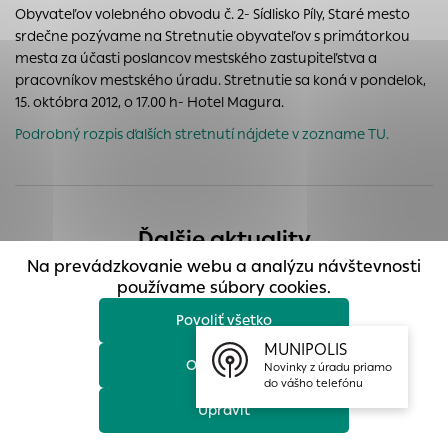
Obyvateľov volebného obvodu č. 2- Sídlisko Píly, Staré mesto
prístup k zabezpečeným oblastiam webovej stránky. Bez
srdečne pozývame na Stretnutie obyvateľov s primátorkou
týchto súborov cookie nemôže web správne fungovať.
mesta za účasti poslancov mestského zastupiteľstva a
Analytické cookies
pracovníkov mestského úradu. Stretnutie sa koná v pondelok,
Analytické cookies pomáhajú prevádzkovateľovi stránok
15. októbra 2012, o 17.00 h- Hotel Magura.
pochopiť, ako návštevníci stránok stránku používajú, aby
Podrobný rozpis ďalších stretnutí nájdete v zozname TU.
mohol stránky optimalizovať a ponúknuť im lepšiu
skúsenosť. Všetky dáta sa zbierajú anonymne a nie je
možné ich spojiť s konkrétnou osobou.
Povoliť všetko
Ďalšie aktuality
Na prevádzkovanie webu a analýzu návštevnosti
Uložiť nastavenia
používame súbory cookies.
Povoliť všetko
Viac informácií
MUNIPOLIS
Odmietnuť
Novinky z úradu priamo
do vášho telefónu
Upraviť