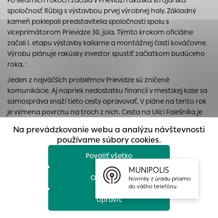
Po siedmich rokoch začala v Prievidzi rakúska strojárska
prístup k zabezpečeným oblastiam webovej stránky. Bez
spoločnosť Rübig s výstavbou prvej výrobnej haly. Základný
týchto súborov cookie nemôže web správne fungovať.
kameň poklepali predstavitelia spoločnosti spolu s
viceprimátorom Prievidze 30. júla. Týmto krokom oficiálne
Analytické cookies
začali I. etapu výstavby kaliarne a montážnej časti kováčovne.
Analytické cookies pomáhajú prevádzkovateľovi stránok
Výrobu plánuje rakúsky investor spustiť začiatkom budúceho
pochopiť, ako návštevníci stránok stránku používajú, aby
roka. :
mohol stránky optimalizovať a ponúknuť im lepšiu
Jeden z najväčších problémov Prievidze sú zničené
skúsenosť. Všetky dáta sa zbierajú anonymne a nie je
komunikácie. Aj napriek nedostatku financií v mestskej kase sa
možné ich spojiť s konkrétnou osobou.
samospráva snaží tieto cesty opravovať. V pláne na tento rok
je výmena povrchu na troch z nich. Cesta na Ulici Falešníka je
Povoliť všetko
už zrekonštruovaná. Cesty na Nábreží Andreja Kmeťa a
Na prevádzkovanie webu a analýzu návštevnosti
Clementisovej ulici sa nového asfaltu dočkajú čoskoro.:
Uložiť nastavenia
používame súbory cookies.
V posledných týždňoch zmenili kruhové objazdy v Prievidzi svoj
Povoliť všetko
Viac informácií
vzhľad. Ich rekonštrukcia a kvetinová výsadba je súčasťou
MUNIPOLIS
skultúrnenia verejných priestranstiev metropoly hornej Nitry.
Odmietnuť
Novinky z úradu priamo
Mesto k tomuto kroku pristúpilo aj napriek nedostatku
do vášho telefónu
financií.:
Upraviť
Medzi 35 miest na Slovensku, kam zavítal toto leto Bažant