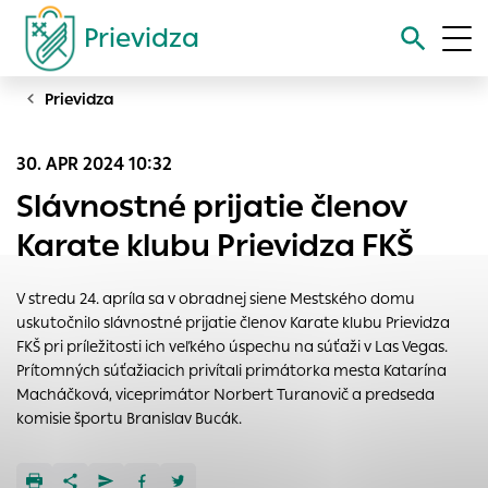
Prievidza
Prievidza
Vyhľadávanie
30. APR 2024 10:32
Nastavenie cookies
Slávnostné prijatie členov
Cookies sú malé súbory, do ktorých webové stránky môžu
Karate klubu Prievidza FKŠ
ukladať informácie o vašej aktivite a preferenciách.
Používajú sa napríklad k tomu, aby si webový prehliadač
V stredu 24. apríla sa v obradnej siene Mestského domu
zapamätoval Vaše prihlásenie alebo aby sa uložila Vaša
uskutočnilo slávnostné prijatie členov Karate klubu Prievidza
voľba v tomto okne.
FKŠ pri príležitosti ich veľkého úspechu na súťaži v Las Vegas.
Vyberte úroveň cookies, ktorú chcete povoliť
Prítomných súťažiacich privítali primátorka mesta Katarína
Macháčková, viceprimátor Norbert Turanovič a predseda
Technické cookies
komisie športu Branislav Bucák.
Technické súbory cookie sú pre prevádzku nevyhnutné a
pomáhajú urobiť webové stránky uplatniteľnými tým, že
umožňujú základné funkcie, ako je navigácia na stránke a