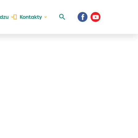
idzu
Kontakty
 aktivite a
al Vaše prihlásenie