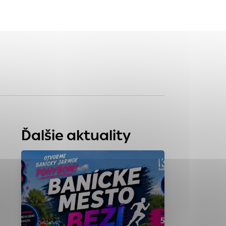
tránky uplatniteľnými
zpečeným oblastiam
stránok stránku
 dáta sa zbierajú
Ďalšie aktuality