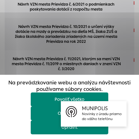
prístup k zabezpečeným oblastiam webovej stránky. Bez
Návrh VZN mesta Prievidza č. 6/2021 o podmienkach
poskytovania dotácií z rozpočtu mesta
týchto súborov cookie nemôže web správne fungovať.
Analytické cookies
Návrh VZN mesta Prievidza č. 10/2021 o určení výšky
Analytické cookies pomáhajú prevádzkovateľovi stránok
dotácie na mzdy a prevádzku na dieťa MŠ, žiaka ZUŠ a
žiaka školského zariadenia zriadených na území mesta
pochopiť, ako návštevníci stránok stránku používajú, aby
Prievidza na rok 2022
mohol stránky optimalizovať a ponúknuť im lepšiu
skúsenosť. Všetky dáta sa zbierajú anonymne a nie je
možné ich spojiť s konkrétnou osobou.
Návrh VZN mesta Prievidza č. 11/2021, ktorým sa mení VZN
mesta Prievidza č. 11/2019 o miestnych daniach v znení VZN
č. 3/2020
Povoliť všetko
Na prevádzkovanie webu a analýzu návštevnosti
Uložiť nastavenia
Návrh VZN mesta Prievidza č. 12/2021, ktorým sa mení VZN
používame súbory cookies.
mesta Prievidza č. 12/2019 o miestnom poplatku za
komunálne odpady a drobné stavebné odpady v znení
Povoliť všetko
Viac informácií
VZN č. 6/2020
MUNIPOLIS
Odmietnuť
Novinky z úradu priamo
Návrh VZN mesta Prievidza č. 14/2021 o podmienkach
do vášho telefónu
držania psov na území mesta Prievidza
Upraviť