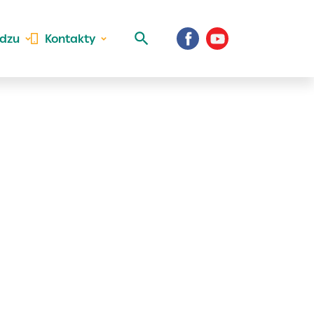
idzu
Kontakty
 aktivite a
al Vaše prihlásenie