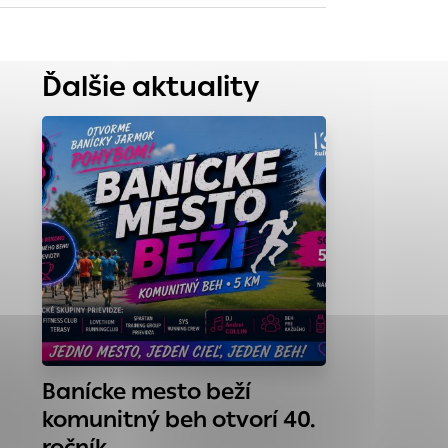
tránky uplatniteľnými
Ďalšie aktuality
zpečeným oblastiam
stránok stránku
 dáta sa zbierajú
Banícke mesto beží
komunitný beh otvorí 40.
ročník…