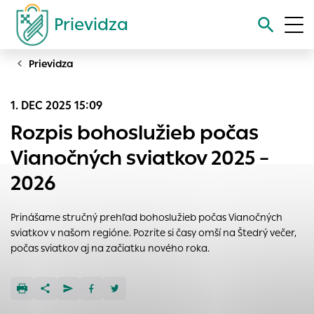
Prievidza
Prievidza
Vyhľadávanie
1. DEC 2025 15:09
Nastavenie cookies
Rozpis bohoslužieb počas
Cookies sú malé súbory, do ktorých webové stránky môžu
Vianočných sviatkov 2025 –
ukladať informácie o vašej aktivite a preferenciách.
2026
Používajú sa napríklad k tomu, aby si webový prehliadač
zapamätoval Vaše prihlásenie alebo aby sa uložila Vaša
voľba v tomto okne.
Prinášame stručný prehľad bohoslužieb počas Vianočných
sviatkov v našom regióne. Pozrite si časy omší na Štedrý večer,
Vyberte úroveň cookies, ktorú chcete povoliť
počas sviatkov aj na začiatku nového roka.
Technické cookies
Technické súbory cookie sú pre prevádzku nevyhnutné a
pomáhajú urobiť webové stránky uplatniteľnými tým, že
umožňujú základné funkcie, ako je navigácia na stránke a