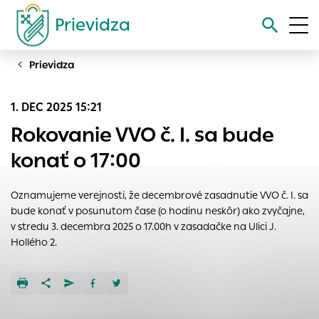
Prievidza
Prievidza
Vyhľadávanie
1. DEC 2025 15:21
Nastavenie cookies
Rokovanie VVO č. I. sa bude
Cookies sú malé súbory, do ktorých webové stránky môžu
konať o 17:00
ukladať informácie o vašej aktivite a preferenciách.
Používajú sa napríklad k tomu, aby si webový prehliadač
Oznamujeme verejnosti, že decembrové zasadnutie VVO č. I. sa
zapamätoval Vaše prihlásenie alebo aby sa uložila Vaša
bude konať v posunutom čase (o hodinu neskôr) ako zvyčajne,
voľba v tomto okne.
v stredu 3. decembra 2025 o 17.00h v zasadačke na Ulici J.
Vyberte úroveň cookies, ktorú chcete povoliť
Hollého 2.
Technické cookies
Technické súbory cookie sú pre prevádzku nevyhnutné a
pomáhajú urobiť webové stránky uplatniteľnými tým, že
umožňujú základné funkcie, ako je navigácia na stránke a