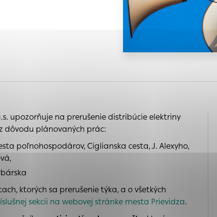
 na
s, ktorú chcete povoliť
nia
e
a
 sú pre prevádzku nevyhnutné a pomáhajú urobiť webové s
é funkcie, ako je navigácia na stránke a prístup k zabe
chto súborov cookie nemôže web správne fungovať.
ária
kého
ajú prevádzkovateľovi stránok pochopiť, ako návštevníci 
ánky optimalizovať a ponúknuť im lepšiu skúsenosť. Všetky
.s. upozorňuje na prerušenie distribúcie elektriny
ich spojiť s konkrétnou osobou.
 z dôvodu plánovaných prác:
 Cesta poľnohospodárov, Ciglianska cesta, J. Alexyho,
Povoliť všetko
Uložiť nastavenia
Viac informácií
enia
vá,
Urbárska
ch, ktorých sa prerušenie týka, a o všetkých
íslušnej sekcii na webovej stránke mesta Prievidza
.