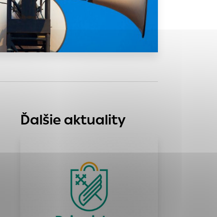
tránky uplatniteľnými
zpečeným oblastiam
stránok stránku
 dáta sa zbierajú
Ďalšie aktuality