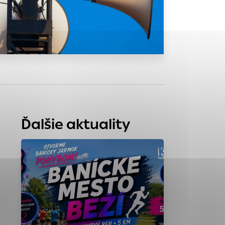
tránky uplatniteľnými
zpečeným oblastiam
stránok stránku
 dáta sa zbierajú
Ďalšie aktuality