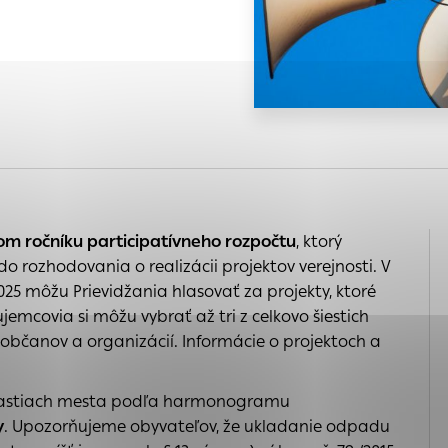
 na
s, ktorú chcete povoliť
nia
e
a
 sú pre prevádzku nevyhnutné a pomáhajú urobiť webové s
é funkcie, ako je navigácia na stránke a prístup k zabe
chto súborov cookie nemôže web správne fungovať.
ária
kého
ajú prevádzkovateľovi stránok pochopiť, ako návštevníci 
ánky optimalizovať a ponúknuť im lepšiu skúsenosť. Všetky
om ročníku participatívneho rozpočtu
, ktorý
ich spojiť s konkrétnou osobou.
 rozhodovania o realizácii projektov verejnosti. V
25 môžu Prievidžania hlasovať za projekty, ktoré
Povoliť všetko
Uložiť nastavenia
Viac informácií
emcovia si môžu vybrať až tri z celkovo šiestich
enia
ch občanov a organizácií. Informácie o projektoch a
 častiach mesta podľa harmonogramu
y
. Upozorňujeme obyvateľov, že ukladanie odpadu