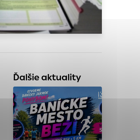
tránky uplatniteľnými
zpečeným oblastiam
stránok stránku
 dáta sa zbierajú
Ďalšie aktuality